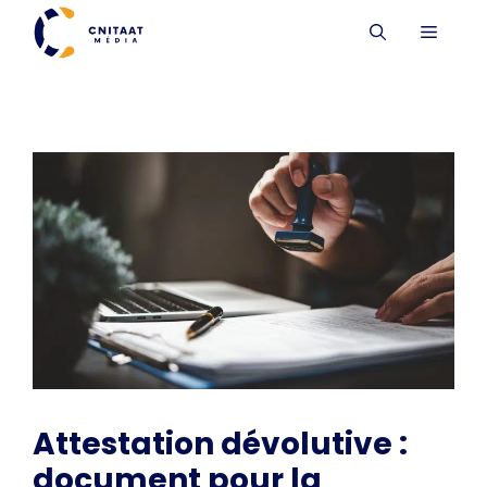
Aller
MENU
au
contenu
Attestation dévolutive :
document pour la