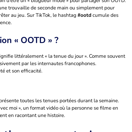
soin d’être un « blogueur mode » pour partager son OOTD.
 une trouvaille de seconde main ou simplement pour
êter au jeu. Sur TikTok, le hashtag
#ootd
cumule des
sence.
sion « OOTD » ?
signifie littéralement « la tenue du jour ». Comme souvent
ssivement par les internautes francophones.
é et son efficacité.
r présente toutes les tenues portées durant la semaine.
vec moi », un format vidéo où la personne se filme en
vent en racontant une histoire.