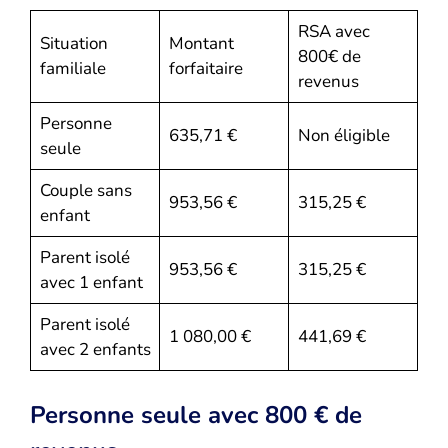
RSA avec
Situation
Montant
800€ de
familiale
forfaitaire
revenus
Personne
635,71 €
Non éligible
seule
Couple sans
953,56 €
315,25 €
enfant
Parent isolé
953,56 €
315,25 €
avec 1 enfant
Parent isolé
1 080,00 €
441,69 €
avec 2 enfants
Personne seule avec 800 € de