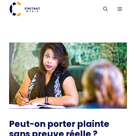
Aller
MENU
au
contenu
Peut-on porter plainte
sans preuve réelle ?