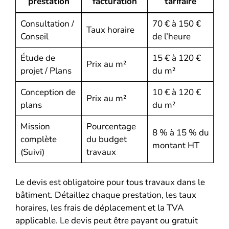
prestation
facturation
tarifaire
Consultation /
70 € à 150 €
Taux horaire
Conseil
de l’heure
Étude de
15 € à 120 €
Prix au m²
projet / Plans
du m²
Conception de
10 € à 120 €
Prix au m²
plans
du m²
Mission
Pourcentage
8 % à 15 % du
complète
du budget
montant HT
(Suivi)
travaux
Le devis est obligatoire pour tous travaux dans le
bâtiment. Détaillez chaque prestation, les taux
horaires, les frais de déplacement et la TVA
applicable. Le devis peut être payant ou gratuit