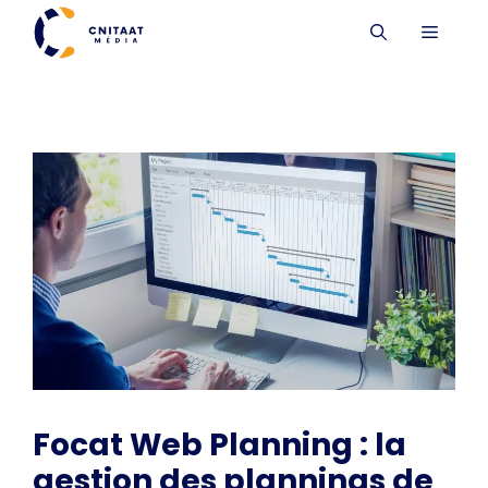
Aller
MENU
au
contenu
Focat Web Planning : la
gestion des plannings de