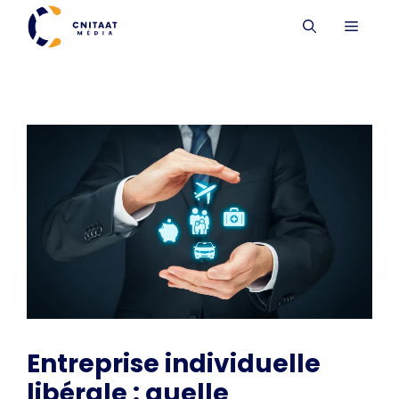
Aller
MENU
au
contenu
Entreprise individuelle
libérale : quelle