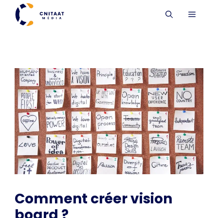
Aller
MENU
au
contenu
Comment créer vision
board ?