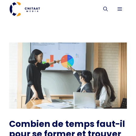
Aller
MENU
au
contenu
Combien de temps faut-il
pour se former et trouver